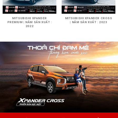
MITSUBISHI XPANDER
MITSUBISHI XPANDER CROSS
PREMIUM | NĂM SẢN XUẤT :
| NĂM SẢN XUẤT : 2023
2022