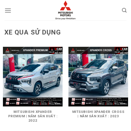
Skip
to
content
XE QUA SỬ DỤNG
MITSUBISHI XPANDER
MITSUBISHI XPANDER CROSS
PREMIUM | NĂM SẢN XUẤT :
| NĂM SẢN XUẤT : 2023
2022