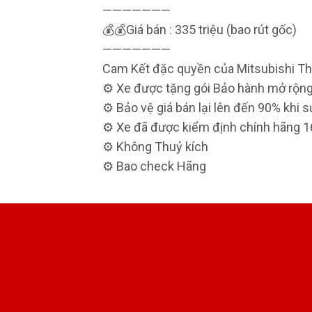
———————
💰💰Giá bán : 335 triệu (bao rút gốc)
———————
Cam Kết đặc quyền của Mitsubishi Th
⚙️ Xe được tặng gói Bảo hành mở rộng
⚙️ Bảo vệ giá bán lại lên đến 90% khi 
⚙️ Xe đã được kiểm định chính hãng 160
⚙️ Không Thuỷ kích
⚙️ Bao check Hãng