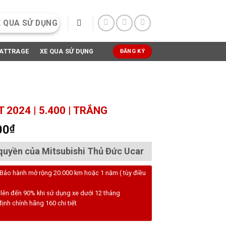
E QUA SỬ DỤNG
ATTRAGE
XE QUA SỬ DỤNG
ĐĂNG KÝ
2024 | 5.400 | TRẮNG
00
₫
quyền của Mitsubishi Thủ Đức Ucar
 Bảo hành mở rộng 20.000 km hoặc 1 năm ( tùy điều
i lên đến 90% khi sử dụng xe dưới 12 tháng
ịnh chính hãng 160 chi tiết