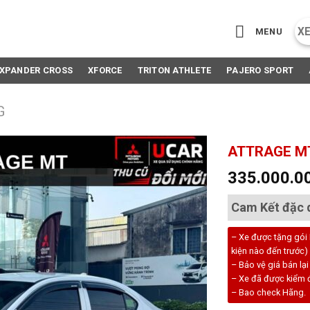
X
MENU
XPANDER CROSS
XFORCE
TRITON ATHLETE
PAJERO SPORT
G
ATTRAGE MT 
335.000.0
Cam Kết đặc 
– Xe được tặng gói
kiện nào đến trước)
– Bảo vệ giá bán lạ
– Xe đã được kiểm đ
– Bao check Hãng.