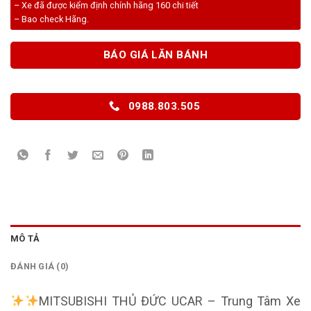
– Xe đã được kiểm định chính hãng 160 chi tiết
– Bao check Hãng.
BÁO GIÁ LĂN BÁNH
0988.803.505
MÔ TẢ
ĐÁNH GIÁ (0)
MITSUBISHI THỦ ĐỨC UCAR – Trung Tâm Xe