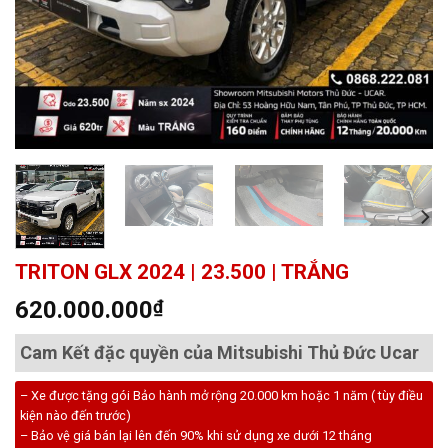
TRITON GLX 2024 | 23.500 | TRẮNG
620.000.000
₫
Cam Kết đặc quyền của Mitsubishi Thủ Đức Ucar
– Xe được tặng gói Bảo hành mở rộng 20.000 km hoặc 1 năm ( tùy điều
kiện nào đến trước)
– Bảo vệ giá bán lại lên đến 90% khi sử dụng xe dưới 12 tháng