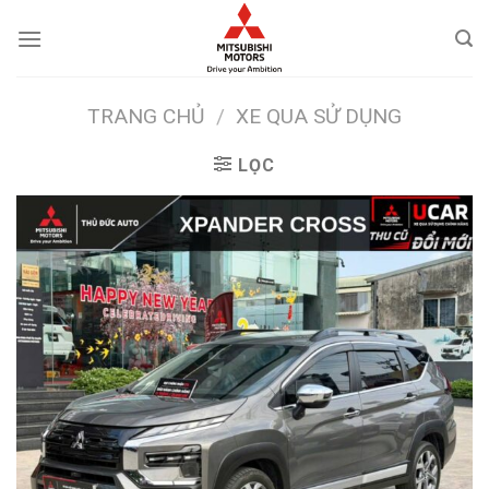
Skip
to
content
TRANG CHỦ
/
XE QUA SỬ DỤNG
LỌC