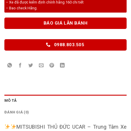
– Xe đã được kiểm định chính hãng 160 chi tiết
– Bao check Hãng.
BÁO GIÁ LĂN BÁNH
0988.803.505
MÔ TẢ
ĐÁNH GIÁ (0)
MITSUBISHI THỦ ĐỨC UCAR – Trung Tâm Xe