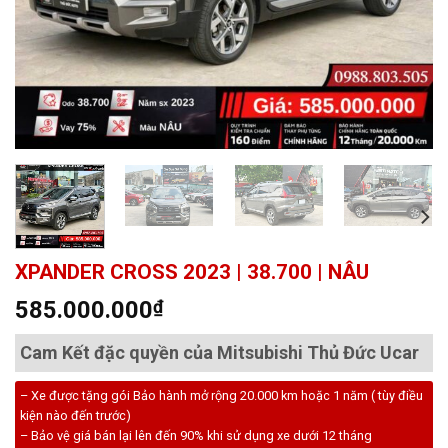
XPANDER CROSS 2023 | 38.700 | NÂU
585.000.000
₫
Cam Kết đặc quyền của Mitsubishi Thủ Đức Ucar
– Xe được tặng gói Bảo hành mở rộng 20.000 km hoặc 1 năm ( tùy điều
kiện nào đến trước)
– Bảo vệ giá bán lại lên đến 90% khi sử dụng xe dưới 12 tháng