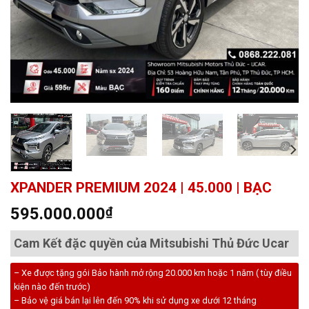
XPANDER PREMIUM 2024 | 45.000 | BẠC
595.000.000
₫
Cam Kết đặc quyền của Mitsubishi Thủ Đức Ucar
– Xe được tặng gói Bảo hành mở rộng 20.000 km hoặc 1 năm ( tùy điều
kiện nào đến trước)
– Bảo vệ giá bán lại lên đến 90% khi sử dụng xe dưới 12 tháng