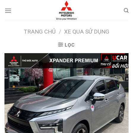
Skip
to
content
TRANG CHỦ
/
XE QUA SỬ DỤNG
LỌC