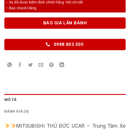
– Xe đã được kiểm định chính hãng 160 chi tiết
– Bao check Hãng.
BÁO GIÁ LĂN BÁNH
0988.803.505
MÔ TẢ
ĐÁNH GIÁ (0)
MITSUBISHI THỦ ĐỨC UCAR – Trung Tâm Xe